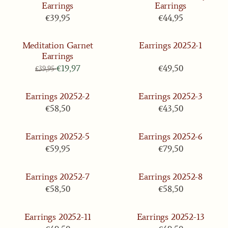
Earrings
Earrings
Prijs: 39,95
Prijs: 44,95
€39,95
€44,95
Meditation Garnet
Earrings 20252-1
Earrings
Van 39,95 voor 19,97
Prijs: 49,50
€19,97
€49,50
€39,95
Earrings 20252-2
Earrings 20252-3
Prijs: 58,50
Prijs: 43,50
€58,50
€43,50
Earrings 20252-5
Earrings 20252-6
Prijs: 59,95
Prijs: 79,50
€59,95
€79,50
Earrings 20252-7
Earrings 20252-8
Prijs: 58,50
Prijs: 58,50
€58,50
€58,50
Earrings 20252-11
Earrings 20252-13
Prijs: 49,50
Prijs: 49,50