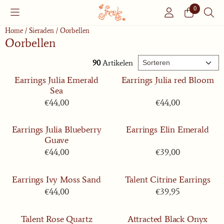
Cookievoorkeuren zijn momenteel gesloten.
0
Home
/
Sieraden
/
Oorbellen
Oorbellen
Sorteermethode
90
Artikelen
Earrings Julia Emerald
Earrings Julia red Bloom
Sea
Prijs: 44,00
Prijs: 44,00
€44,00
€44,00
Earrings Julia Blueberry
Earrings Elin Emerald
Guave
Prijs: 44,00
Prijs: 39,00
€44,00
€39,00
Earrings Ivy Moss Sand
Talent Citrine Earrings
Prijs: 44,00
Prijs: 39,95
€44,00
€39,95
Talent Rose Quartz
Attracted Black Onyx