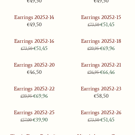
€49,50
€49,50
Earrings 20252-14
Earrings 20252-15
Prijs: 49,50
Van 73,50 voor 5
€49,50
€51,45
€73,50
Earrings 20252-16
Earrings 20252-18
Van 73,50 voor 51,45
Van 99,95 voor 6
€51,45
€69,96
€73,50
€99,95
Earrings 20252-20
Earrings 20252-21
Prijs: 46,50
Van 94,95 voor 6
€46,50
€66,46
€94,95
Earrings 20252-22
Earrings 20252-23
Van 99,95 voor 69,96
Prijs: 58,50
€69,96
€58,50
€99,95
Earrings 20252-25
Earrings 20252-26
Van 57,00 voor 39,90
Van 73,50 voor 5
€39,90
€51,45
€57,00
€73,50