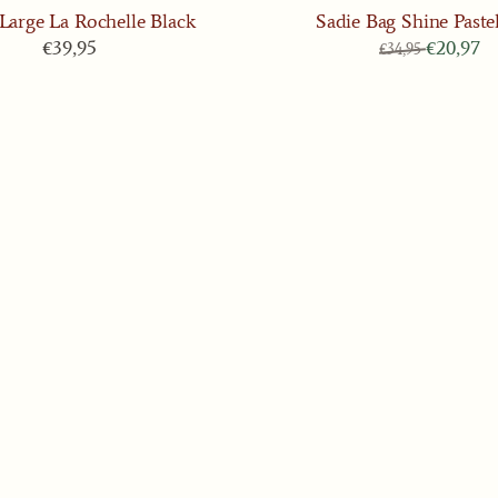
Large La Rochelle Black
Sadie Bag Shine Paste
Prijs: 39,95
Van 34,95
€39,95
€20,97
€34,95