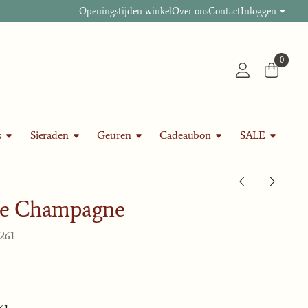
Openingstijden winkel
Over ons
Contact
Inloggen
0
s
Sieraden
Geuren
Cadeaubon
SALE
ne Champagne
0261