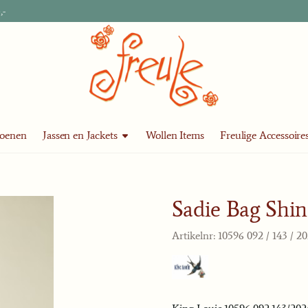
,-
oenen
Jassen en Jackets
Wollen Items
Freulige Accessoire
Sadie Bag Shi
Artikelnr:
10596 092 / 143 / 2