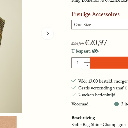
King Louie,10596 092,143/202
Freulige Accessoires
€
20,97
€
34,95
U bespaart:
40
%
Aantal
+
-
Vóór 13:00 besteld, morgen
Gratis verzending vanaf € 
2 weken bedenktijd
Voorraad:
3
i
Beschrijving
Sadie Bag Shine Champagne. Kle