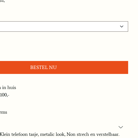
61,
BESTEL NU
 in huis
100,-
tems
in telefoon tasje, metalic look, Non strech en verstelbaar.