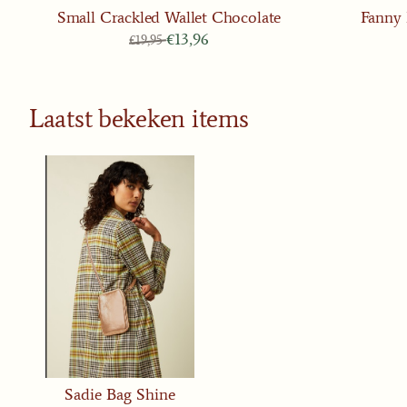
Small Crackled Wallet Chocolate
Fanny 
Van 19,95 voor 13,96
€13,96
€19,95
Laatst bekeken items
Sadie Bag Shine