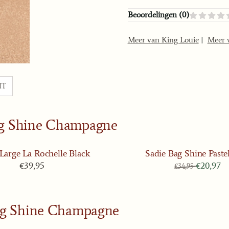
Beoordelingen (
0
)
Meer van King Louie
|
Meer 
IT
ag Shine Champagne
Large La Rochelle Black
Sadie Bag Shine Paste
Prijs: 39,95
Van 34,95
€39,95
€20,97
€34,95
ag Shine Champagne