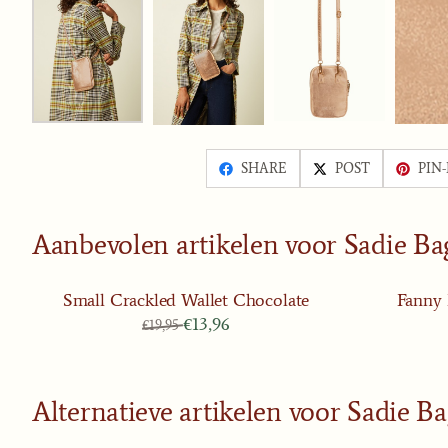
SHARE
POST
PIN-
Aanbevolen artikelen voor
Sadie B
Small Crackled Wallet Chocolate
Fanny 
Van 19,95 voor 13,96
€13,96
€19,95
Alternatieve artikelen voor
Sadie B