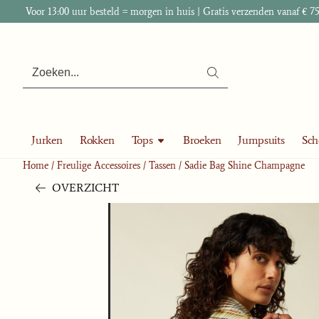
Cookievoorkeuren zijn momenteel gesloten.
Voor 13:00 uur besteld = morgen in huis | Gratis verzenden vanaf € 75
Zoeken
Jurken
Rokken
Tops
Broeken
Jumpsuits
Sch
Home
/
Freulige Accessoires
/
Tassen
/
Sadie Bag Shine Champagne
OVERZICHT