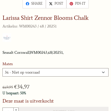
SHARE
POST
PIN-IT
Larissa Shirt Zennor Blooms Chalk
Artikelnr:
WM00243 / 68 / 20251
Seasalt Cornwall,WM00243,68/20251,
Maten
€
34,97
€
69,95
U bespaart:
50
%
Deze maat is uitverkocht
Aantal
+