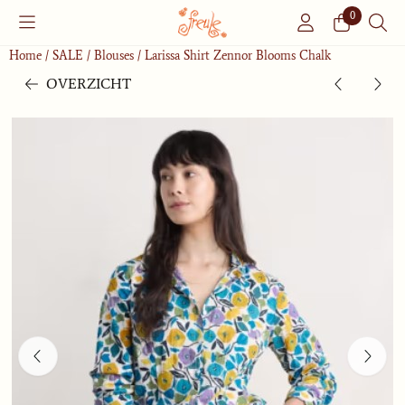
Cookievoorkeuren zijn momenteel gesloten.
0
Home
/
SALE
/
Blouses
/
Larissa Shirt Zennor Blooms Chalk
OVERZICHT