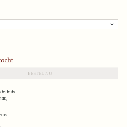
kocht
BESTEL NU
 in huis
100,-
tems