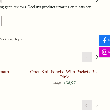
nog geen reviews. Deel uw product ervaring en plaats een
eer van Tops
F
I
omato
Open Knit Poncho With Pockets Pale
Pink
 voor 53,97
Van 64,95 voor 38,97
€38,97
€64,95