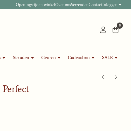
Openingstijden winkel
Over ons
Verzenden
Contact
Inloggen
0
s
Sieraden
Geuren
Cadeaubon
SALE
 Perfect