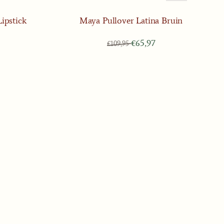
ipstick
Maya Pullover Latina Bruin
 voor 41,97
Van 109,95 voor 65,97
€65,97
€109,95