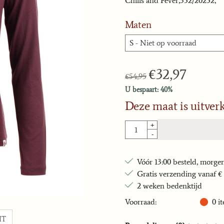
Chills and Fever,352/20252,
Maten
€
32,97
€
54,95
U bespaart:
40
%
Deze maat is uitver
Aantal
+
-
Vóór 13:00 besteld, morgen
Gratis verzending vanaf € 
2 weken bedenktijd
Voorraad:
0
i
IT