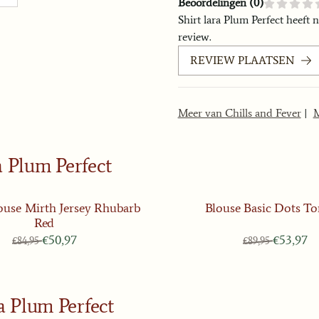
Beoordelingen (
0
)
Shirt lara Plum Perfect
heeft 
review.
REVIEW PLAATSEN
Meer van Chills and Fever
|
M
a Plum Perfect
ouse Mirth Jersey Rhubarb
Blouse Basic Dots T
Red
Van 84,95 voor 50,97
Van 89,95
€50,97
€53,97
€84,95
€89,95
ra Plum Perfect