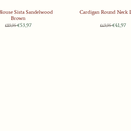
Blouse Sista Sandelwood
Cardigan Round Neck L
Brown
Van 89,95 voor 53,97
Van 69,95
€53,97
€41,97
€89,95
€69,95