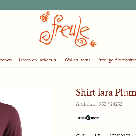
,-
oenen
Jassen en Jackets
Wollen Items
Freulige Accessoire
Shirt lara Plum
Artikelnr:
/ 352 / 20252