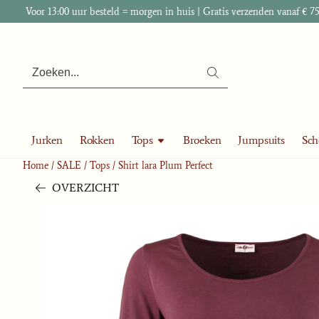
Cookievoorkeuren zijn momenteel gesloten.
Voor 13:00 uur besteld = morgen in huis | Gratis verzenden vanaf € 75
Zoeken
Jurken
Rokken
Tops
Broeken
Jumpsuits
Sch
Home
/
SALE
/
Tops
/
Shirt lara Plum Perfect
OVERZICHT