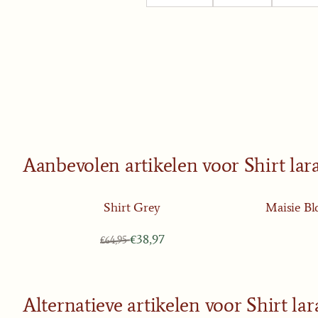
Aanbevolen artikelen voor
Shirt lar
Shirt Grey
Maisie Bl
Van 64,95 voor 38,97
€38,97
€64,95
Alternatieve artikelen voor
Shirt la