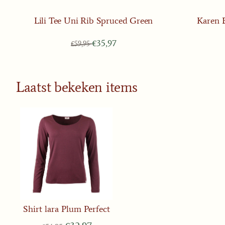
Lili Tee Uni Rib Spruced Green
Karen 
Van 59,95 voor 35,97
€35,97
€59,95
Laatst bekeken items
Shirt lara Plum Perfect