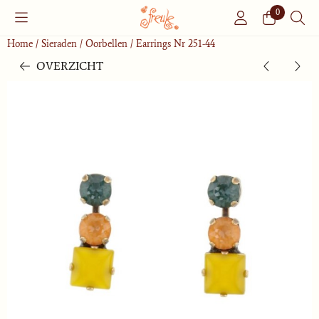
Cookievoorkeuren zijn momenteel gesloten.
0
Home
/
Sieraden
/
Oorbellen
/
Earrings Nr 251-44
OVERZICHT